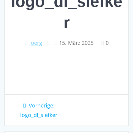
logo_dl_siefke
r
joerg
15. März 2025
|
0
Beitragsnavigation
Vorheriger
Vorherige:
Beitrag:
logo_dl_siefker