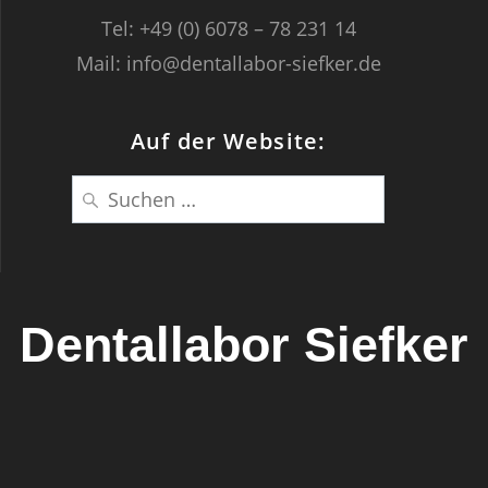
Tel: +49 (0) 6078 – 78 231 14
Mail: info@dentallabor-siefker.de
Auf der Website:
Suche
nach:
Dentallabor Siefker