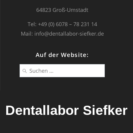
64823 Groß-Umstadt
Tel: +49 (0) 6078 – 78 231 14
Mail: info@dentallabor-siefker.de
Auf der Website:
Suche
nach:
Dentallabor Siefker